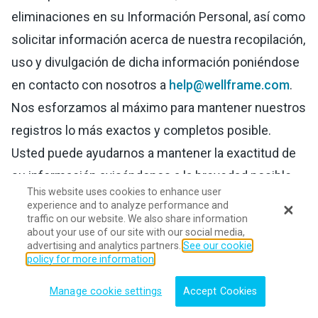
eliminaciones en su Información Personal, así como
solicitar información acerca de nuestra recopilación,
uso y divulgación de dicha información poniéndose
en contacto con nosotros a
help@wellframe.com
.
Nos esforzamos al máximo para mantener nuestros
registros lo más exactos y completos posible.
Usted puede ayudarnos a mantener la exactitud de
su información avisándonos a la brevedad posible
This website uses cookies to enhance user
de cualquier cambio en su Información Personal.
experience and to analyze performance and
traffic on our website. We also share information
Sus derechos para acceder, cambiar o eliminar su
about your use of our site with our social media,
Información Personal no son absolutos. Podemos
advertising and analytics partners.
See our cookie
policy for more information
negarle dichos derechos cuando sea requerido por
ley o si dicha solicitud pudiera revelar Información
Manage cookie settings
Accept Cookies
Personal de terceros.